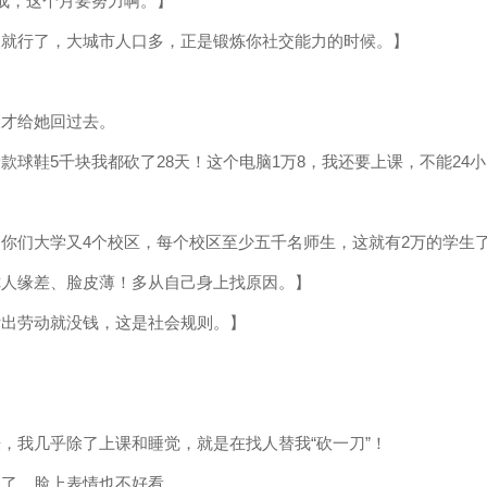
成，这个月要努力啊。】
人就行了，大城市人口多，正是锻炼你社交能力的时候。】
久才给她回过去。
款球鞋5千块我都砍了28天！这个电脑1万8，我还要上课，不能24
你们大学又4个校区，每个校区至少五千名师生，这就有2万的学生
你人缘差、脸皮薄！多从自己身上找原因。】
付出劳动就没钱，这是社会规则。】
，我几乎除了上课和睡觉，就是在找人替我“砍一刀”！
砍了，脸上表情也不好看。