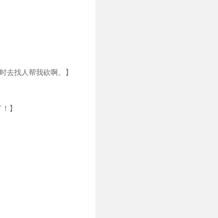
小时去找人帮我砍啊。】
了！】