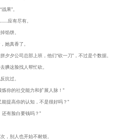
“战果”。
....应有尽有。
会掉馅饼。
后，她真香了。
拼夕夕公司总部上班，他们“砍一刀”，不过是个数据。
要去腆这脸找人帮忙砍。
也反抗过。
锻炼你的社交能力和扩展人脉！”
又能提高你的认知，不是很好吗？”
，还有脸白要钱吗？”
三次，别人也开始不耐烦。