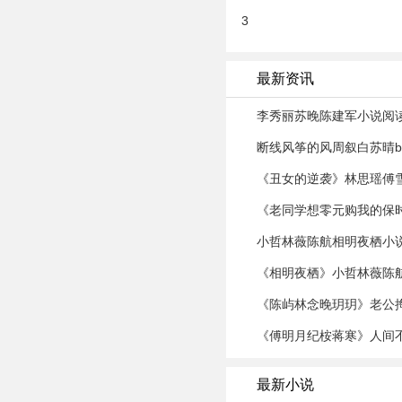
3
最新资讯
李秀丽苏晚陈建军小说阅读
断线风筝的风周叙白苏晴b
《丑女的逆袭》林思瑶傅
《老同学想零元购我的保
小哲林薇陈航相明夜栖小
《相明夜栖》小哲林薇陈
《陈屿林念晚玥玥》老公
《傅明月纪桉蒋寒》人间
最新小说