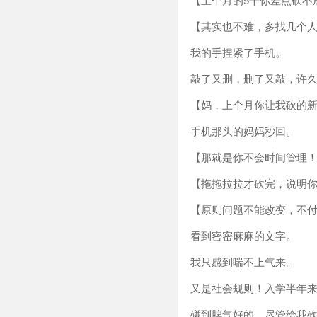
【上个月的5千你差点砍不
【其实也不难，多找几个
我的手捏紧了手机。
敲了又删，删了又敲，许
【妈，上个月你让我砍的新
手机那头的妈妈秒回。
【那就是你不会时间管理！
【拖拖拉拉才砍完，说明
【原则问题不能改变，不
看到密密麻麻的文字。
我只感到喘不上气来。
又是社会规则！入学半年来
碰到脾气好的，尽管给我