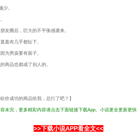
越少。
高。
条朋友圈后，巨大的不平衡感袭来。
的遮羞布几乎都扯下。
只因为男孩要有面子。
功的商品也都成了别人的。
己砍价成功的商品给我，总行了吧？】
容未完，更多精彩内容请点击下面链接下载App。小说更全更新更
！
>>下载小说APP看全文<<