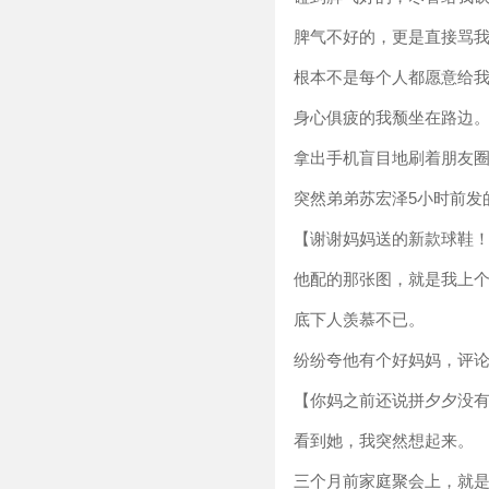
脾气不好的，更是直接骂我
根本不是每个人都愿意给
身心俱疲的我颓坐在路边
拿出手机盲目地刷着朋友
突然弟弟苏宏泽5小时前发
【谢谢妈妈送的新款球鞋
他配的那张图，就是我上
底下人羡慕不已。
纷纷夸他有个好妈妈，评
【你妈之前还说拼夕夕没
看到她，我突然想起来。
三个月前家庭聚会上，就是