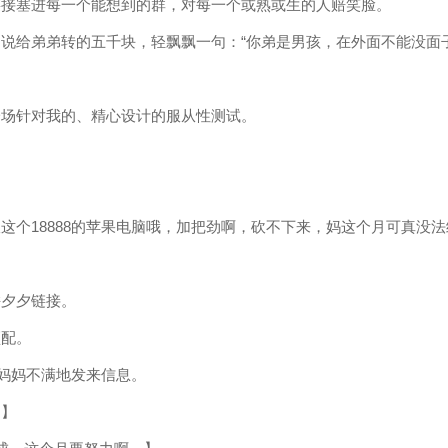
链接塞进每一个能想到的群，对每一个或熟或生的人赔笑脸。
说给弟弟转的五千块，轻飘飘一句：“你弟是男孩，在外面不能没面子
一场针对我的、精心设计的服从性测试。
这个18888的苹果电脑哦，加把劲啊，砍不下来，妈这个月可真没
拼夕夕链接。
顶配。
，妈妈不满地发来信息。
？】