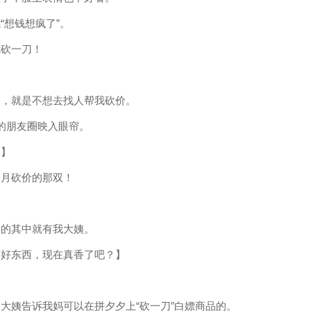
“想钱想疯了”。
我砍一刀！
。
圈，就是不想去找人帮我砍价。
的朋友圈映入眼帘。
！】
个月砍价的那双！
论的其中就有我大姨。
有好东西，现在真香了吧？】
大姨告诉我妈可以在拼夕夕上“砍一刀”白嫖商品的。