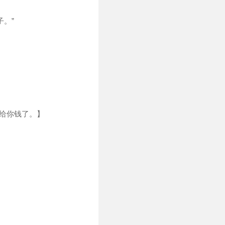
。”
法给你钱了。】