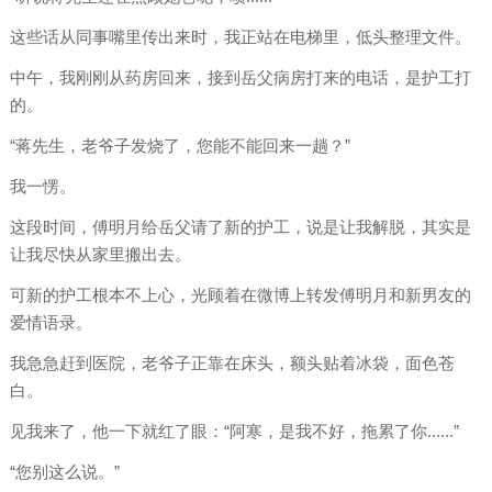
这些话从同事嘴里传出来时，我正站在电梯里，低头整理文件。
中午，我刚刚从药房回来，接到岳父病房打来的电话，是护工打
的。
“蒋先生，老爷子发烧了，您能不能回来一趟？”
我一愣。
这段时间，傅明月给岳父请了新的护工，说是让我解脱，其实是
让我尽快从家里搬出去。
可新的护工根本不上心，光顾着在微博上转发傅明月和新男友的
爱情语录。
我急急赶到医院，老爷子正靠在床头，额头贴着冰袋，面色苍
白。
见我来了，他一下就红了眼：“阿寒，是我不好，拖累了你......”
“您别这么说。”