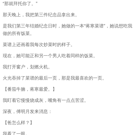
“那就拜托你了。”
那天晚上，我把第三件纪念品拿出来。
是我们第三年结婚纪念日时，她做的一本“蒋寒菜谱”，她说想吃我
做的所有饭菜。
菜谱上还画着我每次炒菜时的样子。
现在，她可能正和另一个男人吃着同样的饭菜。
我打开窗户，划燃火机。
火光吞掉了菜谱的最后一页，那是我最喜欢的一页。
【番茄牛腩，蒋寒最爱。】
我盯着它慢慢烧成灰，嘴角有一点点苦涩。
深夜，傅明月发来消息：
【爸怎么样？】
我看了一眼。