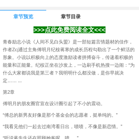
章节预览
章节目录
>>>点此免费阅读全文<<<
青春励志小说《人间不见白头盟》是一部短篇言情题材的佳作，
作者Zcj通过主角傅明月纪桉蒋寒的成长历程勾勒出了一个鲜活的
形象。小说以积极向上的态度激励读者拼搏奋斗，传递着积极的
能量和正能量。纪桉正坐在沙发上，一边刷手机热搜一边闹：“为
什么大家都说我是第三者？我明明什么都没做，是你早就决
定…… ...
第2章
傅明月的朋友圈官宣在设计圈引起了不小的震动。
“傅总的新男友好像是那个基金会的志愿者，挺单纯的。”
“我看见他们一起去过南湾看日出，啧啧，不像是新恋情。”
“听说蒋先生还在照顾她爸呢，啧......”