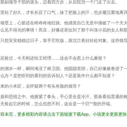
了那副领导干部的派头，迈着四方步，从后院另一个门走了出去。
子里站了好久，才长长叹了口气，抹了把脸上的汗，也步履沉重地离
的墙壁上，心脏还在咚咚咚地狂跳。他感觉自己无意中撞破了一个天
什么见不得光的事情！而且，好像还牵扯到了那个叫张小花的女人和
，只想安安稳稳过日子，靠手艺吃饭，跟沈兰香好好处对象。这些领
天还捡过，今天刚还给王经理……这会不会惹上什么麻烦？
冷的潮水一样，瞬间淹没了林卫国。他隐隐觉得，自己好像被卷进了
怎么办？是把听到的看到的告诉别人？还是装作什么都不知道？
村来的小木匠，去怀疑两个有头有脸的领导？
矛盾和恐惧之中。他握紧了拳头，手心里全是冷汗。那条看似普通的
天捡起它的时候，怎么也想不到，这会是一个巨**烦的开端。
容未完，更多精彩内容请点击下面链接下载App。小说更全更新更
！