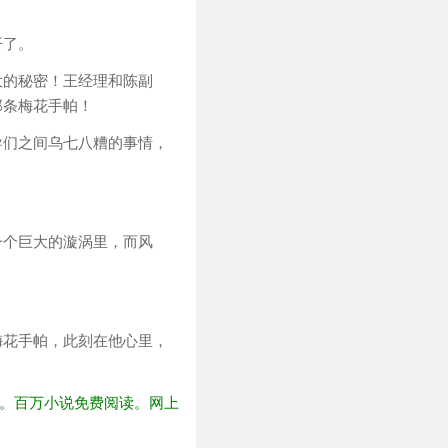
开了。
大的秘密！王经理和陈副
那条梅花手帕！
导们之间乌七八糟的事情，
一个巨大的漩涡里，而风
梅花手帕，此刻在他心里，
快。百万小说免费阅读。网上