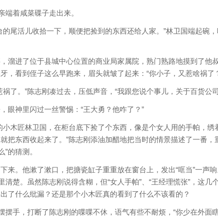
母亲端着咸菜碟子走出来。
台的尾活儿收拾一下，顺便把捡到的东西还给人家。”林卫国端起碗
腰，溜进了位于县城中心位置的商业局家属院，熟门熟路地摸到了他
牙，看到侄子这么早跑来，眉头就皱了起来：“你小子，又惹啥祸了？
惹祸了。”陈志刚凑过去，压低声音，“我跟您说个事儿，关于百货公司
，眼神里闪过一丝警惕：“王大勇？他咋了？”
的小木匠林卫国，在柜台底下捡了个东西，像是个女人用的手帕，绣
就把东西收起来了。”陈志刚添油加醋地把当时的情景描述了一番，
么”的猜测。
下来。他漱了漱口，把搪瓷缸子重重放在窗台上，发出“哐当”一声
心里清楚。虽然陈志刚说得含糊，但“女人手帕”、“王经理慌张”，这
边出了什么纰漏？还是那个小木匠真的看到了什么不该看的？
业摆摆手，打断了陈志刚的喋喋不休，语气有些不耐烦，“你少在外面