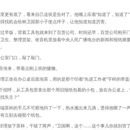
里更有底了，看来自己这状是告对了。他嘴上应着“知道了，知道了
他得找机会给林卫国那小子使点绊子，让他知道知道厉害。
吃过早饭，背着工具包就来到了百货公司。时间还早，百货公司刚开
扫卫生、整理货架。收音机里放着中央人民广播电台的新闻和报纸摘
荡。
办公室门口，敲了敲门。
声音传来，带着点刚上班的慵懒。
理正坐在办公桌后面泡茶，用的是那个印着“先进工作者”字样的带盖
了个招呼，从工具包里拿出那个用旧报纸包着的小包，放在办公桌上，
找失主？”
，端茶杯的手几不可察地抖了一下，热水溅出来几滴，烫得他嘶了一
没有立刻去碰那个纸包。
王经理放下茶杯，干咳了两声，“卫国啊，这个……这个事儿你就别管