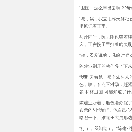
“卫国，这么早出去啊？”
“嗯，妈，我去把昨天修柜
里惦记着正事。
与此同时，陈志刚也猫着
床，正在院子里打着哈欠刷
“叔，看您说的，我啥时候
陈建业刷牙的动作慢了下来
“我昨天看见，那个农村来
色，啧，有点不对劲，赶紧
张”和林卫国“可能知道了什
陈建业听着，脸色渐渐沉了
布票的“小动作”，他自己
咯噔一下。难道王大勇那
“行了，我知道了。”陈建