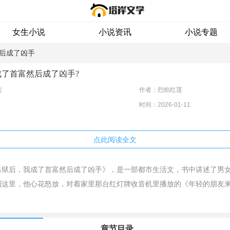
女生小说
小说资讯
小说专题
然后成了凶手
了首富然后成了凶手?
刚
作者：烈焰红莲
时间：2026-01-11
点此阅读全文
出狱后，我成了首富然后成了凶手》，是一部都市生活文，书中讲述了男
这里，他心花怒放，对着家里那台红灯牌收音机里播放的《年轻的朋友来相
章节目录