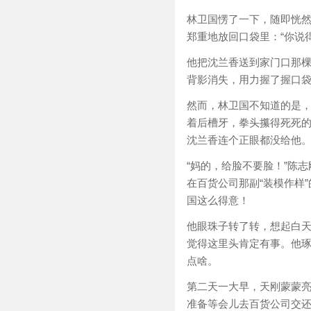
林卫国愣了一下，随即恍然
郑重地放回口袋里：“你说
他把沈兰香送到家门口那
背影消失，用力握了握口
然而，林卫国不知道的是
着后槽牙，拳头攥得死死
沈兰香连个正眼都没给他
“妈的，给脸不要脸！”陈
在百货公司那副“装模作样
国这么得意！
他眼珠子转了转，想起白
觉得这里头肯定有事。他
点啥。
第二天一大早，天刚蒙蒙
准备等会儿去百货公司交