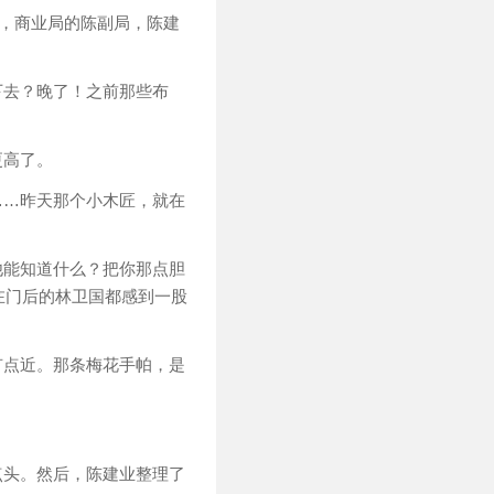
叔，商业局的陈副局，陈建
下去？晚了！之前那些布
更高了。
……昨天那个小木匠，就在
他能知道什么？把你那点胆
在门后的林卫国都感到一股
有点近。那条梅花手帕，是
点头。然后，陈建业整理了