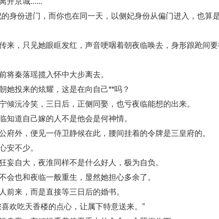
城......
妃的身份进门，而你也在同一天，以侧妃身份从偏门进入，也算是
传来，只见她眼眶发红，声音哽咽着朝夜临唤去，身形踉跄间要
前将秦落瑶揽入怀中大步离去。
朝她投来的炫耀，这是在向自己**吗？
宁倾沅冷笑，三日后，正侧同娶，也亏夜临能想的出来。
临知道自己嫁的人不是他会是何神情。
公府外，便见一侍卫静候在此，腰间挂着的令牌是三皇府的。
心安不少。
狂妄自大，夜淮同样不是什么好人，极为自负。
不会也和夜临一般重生，显然她担心多余了。
人前来，而是直接等三日后的婚书。
您喜欢吃天香楼的点心，让属下特意送来。”