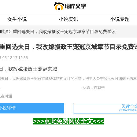
女生小说
小说资讯
小说专题
夜时渊》重回选夫日，我改嫁摄政王宠冠京城章节目录免费试读
重回选夫日，我改嫁摄政王宠冠京城章节目录免费
5-12 17:12:35
日，我改嫁摄政王宠冠京城
夜
状态：连载中
沅夜时渊
阅读全
小说详情
（下载APP阅读
>>>点此免费阅读全文<<<