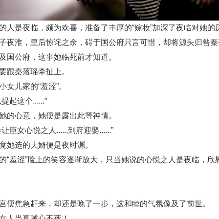
的人是夜临，颇为欢喜，准备了丰厚的“嫁妆”加深了夜临对她的
子夜淮，皇后惊诧之余，碍于国公府只言可惜，却将源头归咎秦
及国公府，这事她临死前才知道。
要跟秦落瑶牵扯上。
小女儿家的“羞涩”。
这个......”
她的心意，她便是露出此等神情。
心悦之人......到府迎娶......”
竟她选的夫婿便是夜时渊。
的“羞涩”脸上的笑容逐渐放大，只当她说的心悦之人是夜临，欣
宫便焦急赶来，却还是晚了一步，这和睦的气氛像及了前世。
女人当真贼心不死！