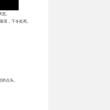
厌恶。
落瑶，下令处死。
慰的点头。