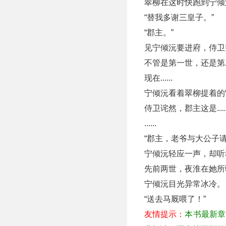
翠柳在这时快跑到宁倾
“替我多谢三皇子。”
“郡主。”
见宁倾沅要进府，侍卫
不管是第一世，还是第
现在......
宁倾沅看着翠柳提着的“
侍卫诧然，郡主这是....
......
“郡主，老爷与大公子
宁倾沅轻应一声，却听翠柳
先前两世，夜淮在她所
宁倾沅目光异常冰冷。
“送去马厩喂了！”
友情提示：
本书最新章