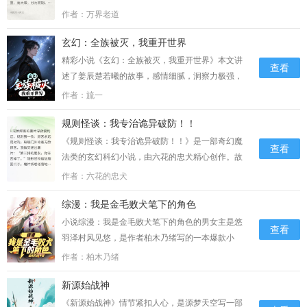
无错版非常值得期待，作者万界老道，文章详情：
作者：万界老道
其中有一尊“血煞尊者”，乃是昔日至尊境巅峰的魔
玄幻：全族被灭，我重开世界
头，因屠戮一城，被宗门追杀，最终镇压于此。这
日，血煞尊者突然狂笑，震碎牢笼……...
精彩小说《玄幻：全族被灭，我重开世界》本文讲
查看
述了姜辰楚若曦的故事，感情细腻，洞察力极强，
实力推荐！推荐小说内容节选：如果不是姜家出
作者：旈一
事，他们是绝对不敢对自己有任何不敬的。“若曦妹
规则怪谈：我专治诡异破防！！
妹，你还是乖乖束手就擒吧！我们不舍得弄
痛……...
《规则怪谈：我专治诡异破防！！》是一部奇幻魔
查看
法类的玄幻科幻小说，由六花的忠犬精心创作。故
事主要围绕着林逸陈涛展开，一个意外的时空传送
作者：六花的忠犬
将其带到了异世界，成为了光明势力与黑暗势力之
综漫：我是金毛败犬笔下的角色
间的关键人物。林逸陈涛必须学会掌握自己的魔法
能力，并找到通往回归现实世界的方法。那声音在
小说综漫：我是金毛败犬笔下的角色的男女主是悠
查看
落针可闻的店里，突兀得近乎嚣张。“喂，陈
羽泽村风见悠，是作者柏木乃绪写的一本爆款小
涛，”林逸含糊地开口，薯片碎屑沾在嘴角，“你搁
说。小说精彩节选“这种最基本的都无法编造成
作者：柏木乃绪
这儿……充满了神秘和魔法的氛围，将带领读者探
功……”风见悠羽摇了摇头，语气中带上了一丝对系
索一个令人惊叹的奇幻世界。...
新源始战神
统的无能的抱怨。系统也听了出来，出声……...
《新源始战神》情节紧扣人心，是源梦天空写一部