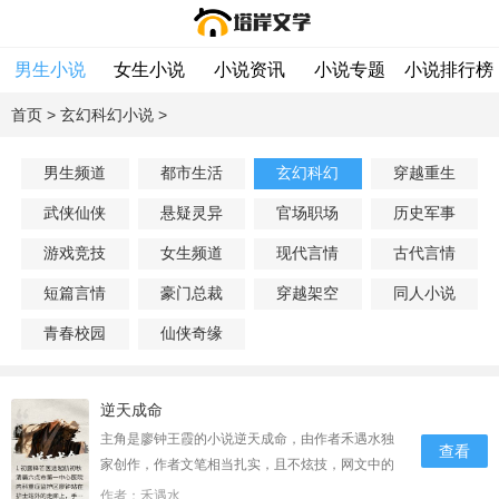
男生小说
女生小说
小说资讯
小说专题
小说排行榜
首页
>
玄幻科幻小说
>
男生频道
都市生活
玄幻科幻
穿越重生
武侠仙侠
悬疑灵异
官场职场
历史军事
游戏竞技
女生频道
现代言情
古代言情
短篇言情
豪门总裁
穿越架空
同人小说
青春校园
仙侠奇缘
逆天成命
主角是廖钟王霞的小说逆天成命，由作者禾遇水独
查看
家创作，作者文笔相当扎实，且不炫技，网文中的
清流。精彩内容推荐：指尖碰到那张写满数据的纸
作者：禾遇水