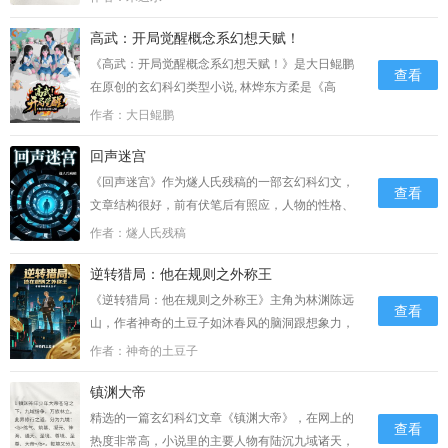
条。风把树叶吹得翻了个面。他低头看了看鞋尖，
高武：开局觉醒概念系幻想天赋！
有一块没擦净的血迹。2卜卦奇缘风云初会手机在
兜里又震……...
《高武：开局觉醒概念系幻想天赋！》是大日鲲鹏
查看
在原创的玄幻科幻类型小说, 林烨东方柔是《高
武：开局觉醒概念系幻想天赋！》的主角，小说描
作者：大日鲲鹏
述的是:“有些累，我可以变成东方柔，但差一点就
回声迷宫
超越了幻想天赋目前的极限。”随后，他继续打开灵
能手段，扫描自己的身体，他很想知道在……...
《回声迷宫》作为燧人氏残稿的一部玄幻科幻文，
查看
文章结构很好，前有伏笔后有照应，人物的性格、
行为活灵活现，思路新奇，主要讲的是：每张椅子
作者：燧人氏残稿
上都连着一台像老式缝纫机的装置——针头对准枕
逆转猎局：他在规则之外称王
骨。其中一张椅子空着，椅背贴着标签：β-07。
「那是我的位置。」苏鹤……...
《逆转猎局：他在规则之外称王》主角为林渊陈远
查看
山，作者神奇的土豆子如沐春风的脑洞跟想象力，
情节环环相扣，下面就给各位介绍一下。以压倒性
作者：神奇的土豆子
方式吸引全场关注，赢得至少三位重量级人物的主
镇渊大帝
动结交。任务奖励：高级豪宅一套+5000点能量值
附加条件：允许使用“……...
精选的一篇玄幻科幻文章《镇渊大帝》，在网上的
查看
热度非常高，小说里的主要人物有陆沉九域诸天，